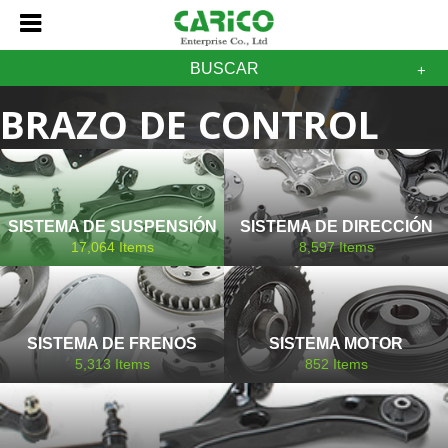
BUSCAR
BRAZO DE CONTROL
RENAULT
SISTEMA DE SUSPENSIÓN
SISTEMA DE DIRECCIÓN
17,064
Items
8,597
Items
SISTEMA DE FRENOS
SISTEMA MOTOR
5,313
Items
852
Items