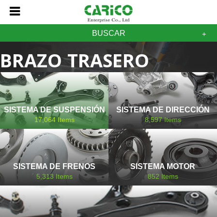
BUSCAR
BRAZO TRASERO
AUSTIN
SISTEMA DE SUSPENSIÓN
SISTEMA DE DIRECCIÓN
17,064
Items
8,597
Items
SISTEMA DE FRENOS
SISTEMA MOTOR
5,313
Items
852
Items