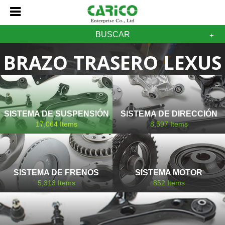
BUSCAR
BRAZO TRASERO LEXUS
SISTEMA DE SUSPENSIÓN
SISTEMA DE DIRECCIÓN
17,064
Items
8,597
Items
SISTEMA DE FRENOS
SISTEMA MOTOR
5,313
Items
852
Items