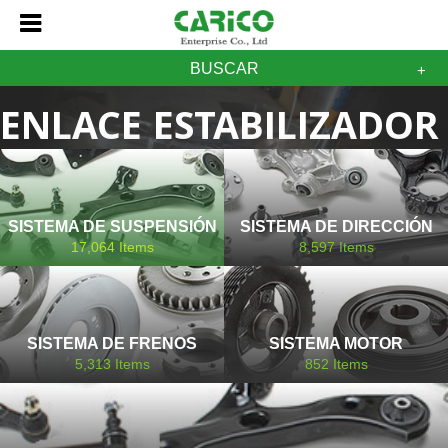
BUSCAR
ENLACE ESTABILIZADOR
CHRYSLER
SISTEMA DE SUSPENSIÓN
SISTEMA DE DIRECCIÓN
17,064
Items
8,597
Items
SISTEMA DE FRENOS
SISTEMA MOTOR
5,313
Items
852
Items