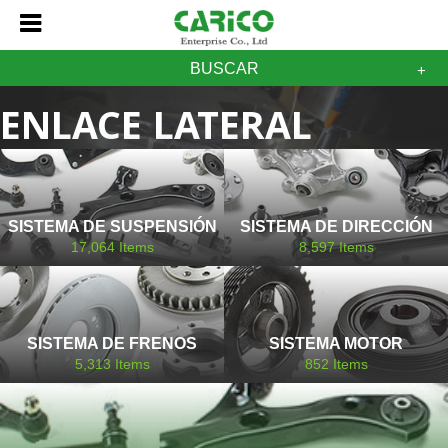
BUSCAR
ENLACE LATERAL
AJUSTABLE KIA
SISTEMA DE SUSPENSIÓN
SISTEMA DE DIRECCIÓN
17,064
Items
8,597
Items
SISTEMA DE FRENOS
SISTEMA MOTOR
5,313
Items
852
Items