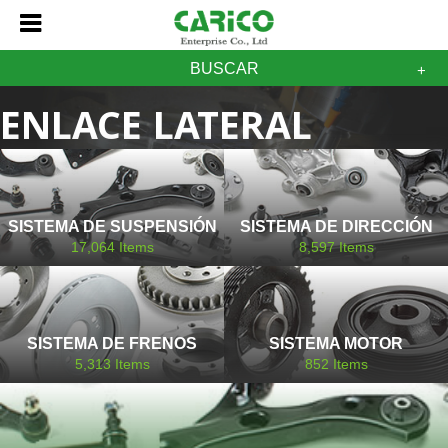
BUSCAR
ENLACE LATERAL
AJUSTABLE MAZDA
SISTEMA DE SUSPENSIÓN
SISTEMA DE DIRECCIÓN
17,064
Items
8,597
Items
SISTEMA DE FRENOS
SISTEMA MOTOR
5,313
Items
852
Items