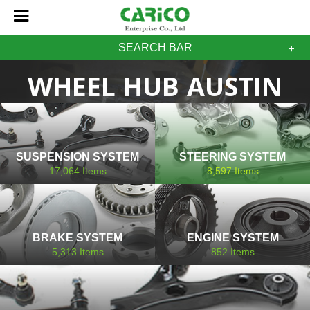
SEARCH BAR
WHEEL HUB AUSTIN
SUSPENSION SYSTEM
STEERING SYSTEM
17,064
Items
8,597
Items
BRAKE SYSTEM
ENGINE SYSTEM
5,313
Items
852
Items