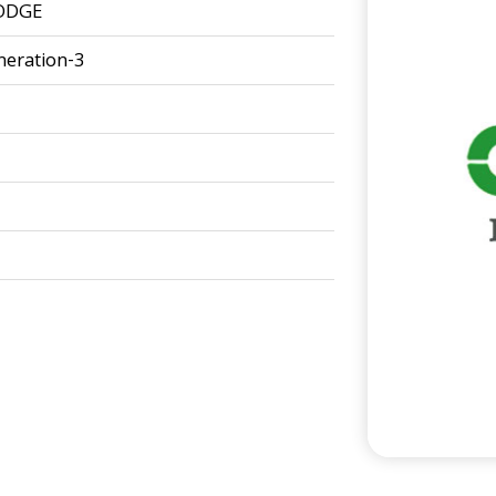
ODGE
eration-3