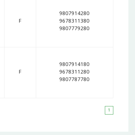
9807914280
F
9678311380
9807779280
9807914180
F
9678311280
9807787780
1