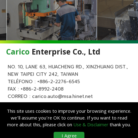
Carico
Enterprise Co., Ltd
NO. 10, LANE 63, HUACHENG RD., XINZHUANG DIST.,
NEW TAIPEI CITY 242, TAIWAN
TELÉFONO :
+886-2-2276-6545
FAX : +886-2-8992-2408
CORREO :
carico.auto@msa.hinet.net
This site uses cookies to improve your browsing experience.
we’ll assume you’re OK to continue. If you want to read
more about this, please click on
Use & Disclaimer
thank you.
Copyright ©
Carico
Enterprise Co., Ltd. All Rights Reserved.
|
Descargo de
I Agree