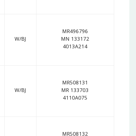
MR496796
W/BJ
MN 133172
4013A214
MR508131
W/BJ
MR 133703
4110A075
MR508132