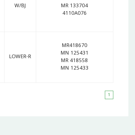
W/BJ
MR 133704
4110A076
MR418670
MN 125431
LOWER-R
MR 418558
MN 125433
1