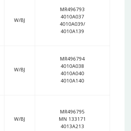
MR496793
4010A037
W/BJ
4010A039/
4010A139
MR496794
4010A038
W/BJ
4010A040
4010A140
MR496795
W/BJ
MN 133171
4013A213