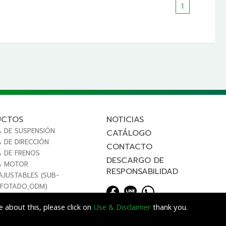
1
UCTOS
NOTICIAS
A DE SUSPENSIÓN
CATÁLOGO
 DE DIRECCIÓN
CONTACTO
A DE FRENOS
DESCARGO DE
A MOTOR
RESPONSABILIDAD
AJUSTABLES (SUB-
FOTADO,ODM)
 about this, please click on
Use & Disclaimer
thank you.