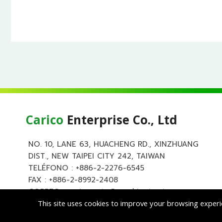
Carico
Enterprise Co., Ltd
NO. 10, LANE 63, HUACHENG RD., XINZHUANG
DIST., NEW TAIPEI CITY 242, TAIWAN
TELÉFONO :
+886-2-2276-6545
FAX : +886-2-8992-2408
CORREO :
carico.auto@msa.hinet.net
This site uses cookies to improve your browsing experi