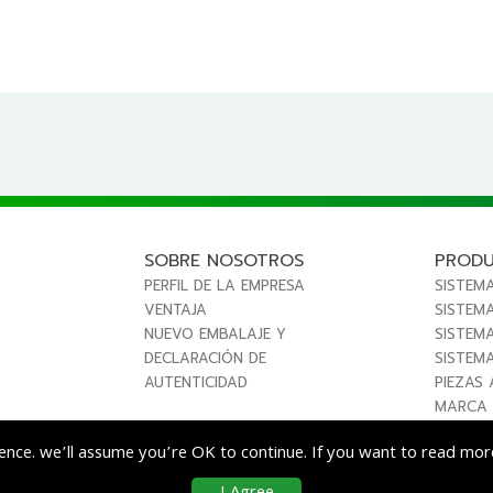
SOBRE NOSOTROS
PROD
PERFIL DE LA EMPRESA
SISTEM
VENTAJA
SISTEMA
NUEVO EMBALAJE Y
SISTEM
DECLARACIÓN DE
SISTEM
AUTENTICIDAD
PIEZAS 
MARCA 
ence. we’ll assume you’re OK to continue. If you want to read more