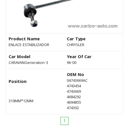
Product Name
Car Type
ENLACE ESTABILIZADOR
CHRYSLER
Car Model
Year Of Car
CARAVANGeneration-3
96-00
OEM No
04743669AC
Position
4743454
4743669
4684292
310MM*12MM
4694855
474302
1